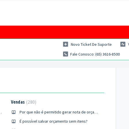
Novo Ticket De Suporte
Fale Conosco: (65) 3616-8500
Vendas
280
7, 660 ou 139 não carregam?
Por que não é permitido gerar nota de orçamento em aberto?
É possível salvar orçamento sem itens?