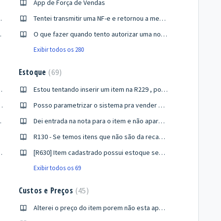
App de Força de Vendas
 executar Gacutil.exe oque fazer?
Tentei transmitir uma NF-e e retornou a mensagem " The request failed with HTTP status 503: Service Temporarily Unavailable", o que Fazer ?
e o acesso oque fazer?
O que fazer quando tento autorizar uma nota fiscal que apresenta o motivo: Rejeição 999: Erro não catalogado?
Exibir todos os 280
Estoque
69
ca de Titulos á receber?
Estou tentando inserir um item na R229 , porem sou informado que o Código não foi Encontrado ou Inválido , porque isso ocorre ?
ançamento de Saldos Iniciais Conta Financeira]?
Posso parametrizar o sistema pra vender com estoque negativo?
esgate oque fazer?
Dei entrada na nota para o item e não aparece o estoque na R427 como resolver?
R130 - Se temos itens que não são da recapagem e estão com o campo: Faz Parte do Custo de Reforma?, selecionado, qual impacto teremos em rotinas de custos, relatórios, etc. ?
a conta de débito ou uma função contábil de débito definida" ?
[R630] Item cadastrado possui estoque sem entrada de nota fiscal, por quê?
Exibir todos os 69
Custos e Preços
45
Alterei o preço do item porem não esta aparecendo na R427 ?