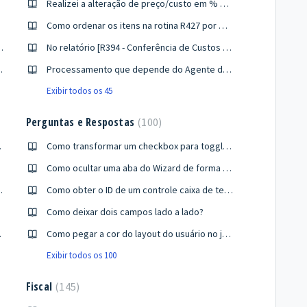
Realizei a alteração de preço/custo em % na R457, mas o preço/custo não é aplicado, Por quê?
Como ordenar os itens na rotina R427 por Marcas?
atus fechados sem faturamento
No relatório [R394 - Conferência de Custos e Preços] é possível visualizar o preço em oferta do item?
cer relação de confiança para o canal seguro de SSL/TLS.?
Processamento que depende do Agente de Tarefas está dando o erro "Você precisa efetuar Logon para acesso a este conteúdo"?
Exibir todos os 45
Perguntas e Respostas
100
do fornecedor!
Como transformar um checkbox para toggle de forma simples?
Como ocultar uma aba do Wizard de forma dinâmica usando AngularJS?
 encontra em um período fiscal já encerrado!" ?
Como obter o ID de um controle caixa de texto que será gerado no HTML?
ural?
Como deixar dois campos lado a lado?
liente?
Como pegar a cor do layout do usuário no javascript?
Exibir todos os 100
Fiscal
145