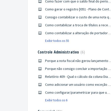
Como fazer com que o saldo final do período passado vá para o período se
Como gerar o registro [I051 - Plano de Contas Re
Consigo contabilizar o custo de uma nota 
Como contabilizar a troca de títulos a rece
Como contabilizar a alteração de portador na rotina R247 
Exibir todos os 55
Controle Administrativo
6
Porque a nota fiscal não gerou lançamento 
Porque não consigo concluir a importação de arquivo na 
Relatório 409 - Qual o cálculo da coluna Dias Médio de Atraso?
Como adicionar um usuário como exceção para executar uma rotina de relatório em qualquer 
Como configurar/parametrizar para que uma despesa fique no mês de vencimento do titulo? CONTROLE ADMINISTRATIVO.
Exibir todos os 6