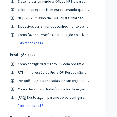
guinte?
Sistema transmitindo o XML da NFS-e para a prefeitura com alíquota zero
ferencial] no Sped ECD (R705)?
Valor do preço do item esta alterando quando á Substituição Tributária (ST) como resolver?
que não movimenta estoque?
Na [R200- Emissão de CT-e] qual a finalidade dos botões Anulação e Substituição?
ber?
É possível transmitir desconhecimento de operação do MD-e para SEFAZ?
- Títulos a Pagar?
Como fazer alteração de tributação coletiva?
Exibir todos os 145
Produção
17
do controle administrativo?
Como corrigir orçamento OS com ordem de produção OP iniciada?
R242?
R714 - Impressão de Ficha OP. Porque não apresenta todos os itens do orçamento filtrado?
Por quê imagens anexadas em um orçamento estão aparecendo em outro?
horário?
Como desativar o Relatório de Reclamação de Cliente na rotina 714
[FAQ] Existe algum parâmetro ou configuração para que o orçamento ou estabelecimento apareça na rotina 1006 para alteração do item de captação?
Exibir todos os 17