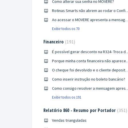
Como alterar sua senha no MOVERE?
Rotinas Smarts não abrem ao rodar o Configurado MOVERE apresenta erro ao
Ao acessar o MOVERE apresenta a mensagem: senha bloqueada e não permit
Exibir todos os 70
Financeiro
191
É possível gerar desconto na R324- Tro
Porque minha conta financeira não aparece na [R299 - L
O cheque foi devolvido e o cliente depositou o valor do r
Como inserir instrução no boleto bancário?
Como consigo resolver a mensagem apresentada na R242 "O evento contábil de código [ ] não possui um
Exibir todos os 191
Relatório 860 - Resumo por Portador
351
Vendas trianguladas