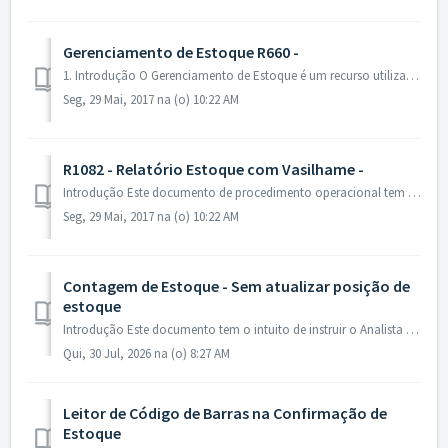
Gerenciamento de Estoque R660 -
1. Introdução O Gerenciamento de Estoque é um recurso utilizado para realização de controle de liberação/rejeição de Estoque após a venda. Nesse caso, o Es...
Seg, 29 Mai, 2017 na (o) 10:22 AM
R1082 - Relatório Estoque com Vasilhame -
Introdução Este documento de procedimento operacional tem o intuito de instruir o Analista de Suporte e seus usuários a efetuar os passos fundamentais r...
Seg, 29 Mai, 2017 na (o) 10:22 AM
Contagem de Estoque - Sem atualizar posição de
estoque
Introdução Este documento tem o intuito de instruir o Analista de Suporte e seus usuários a efetuar os passos fundamentais relativos à Contagem de Estoq...
Qui, 30 Jul, 2026 na (o) 8:27 AM
Leitor de Código de Barras na Confirmação de
Estoque