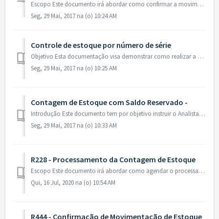
Escopo Este documento irá abordar como confirmar a movimentação de itens de estoque através do leitor de código de barras. Esta implementação visa agili...
Seg, 29 Mai, 2017 na (o) 10:24 AM
Controle de estoque por número de série
Objetivo Esta documentação visa demonstrar como realizar a configuração do controle de estoque por número de série. Atenção! Espera-se que o usuário...
Seg, 29 Mai, 2017 na (o) 10:25 AM
Contagem de Estoque com Saldo Reservado -
Introdução Este documento tem por objetivo instruir o Analista de Suporte e seus usuários a fim de tomar conhecimento sobre a Contagem de Estoque com Sald...
Seg, 29 Mai, 2017 na (o) 10:33 AM
R228 - Processamento da Contagem de Estoque
Escopo Este documento irá abordar como agendar o processamento de contagem de estoque. Esta implementação visa corrigir o estoque atual de todos os ite...
Qui, 16 Jul, 2020 na (o) 10:54 AM
R444 - Confirmação de Movimentação de Estoque