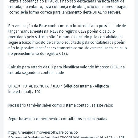
existe a cobrança do DIFAL que não são destacadas na nota fiscal de
entrada, no entanto, esta cobrança e de obrigação da empresar pagar
como seria forma correta para lançamento deste DIFAL no Movere.
Em verificação da Base conhecimento foi identificado possibilidade de
lançar manualmente na R139 no registro C197 porém o calculo
executado pelo sistema não é mesmo solicitado pela contabilidade,
segue a baixo modelo de calculo solicitado pela contabilidade porém
não foi possível identificar exatamente como Movere realiza tal calculo
no preenchimento do registro C197.
Calculo para estado de GO para identificar valor do imposto DIFAL na
entrada segundo a contabilidade
DIFAL = TOTAL DA NOTA / 0.83 * (Alíquota Interna - Alíquota
Interestadual) / 100
Necessário também saber como sistema contabiliza este valor.
Segue bases de conhecimentos consultados e relacionadas
https://meajuda.moveresoftware.com/pt-
BR/support/solutions/articles/27000054006-registros-c195-c197-e-d195-