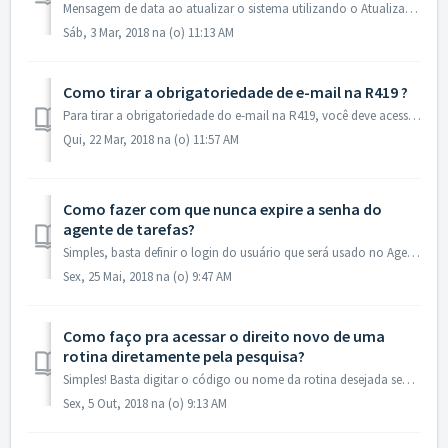
Mensagem de data ao atualizar o sistema utilizando o Atualizador Movere: Erro: Não foi possível atualizar os dados da tabela de sistema devido ao seguinte ...
Sáb, 3 Mar, 2018 na (o) 11:13 AM
Como tirar a obrigatoriedade de e-mail na R419 ?
Para tirar a obrigatoriedade do e-mail na R419, você deve acessar a R29 pesquisar o parâmetro 522 e desabilitar o campo valor.
Qui, 22 Mar, 2018 na (o) 11:57 AM
Como fazer com que nunca expire a senha do
agente de tarefas?
Simples, basta definir o login do usuário que será usado no Agente de Tarefas como "agente". R1: web.config do Agente de Tarefas: ...
Sex, 25 Mai, 2018 na (o) 9:47 AM
Como faço pra acessar o direito novo de uma
rotina diretamente pela pesquisa?
Simples! Basta digitar o código ou nome da rotina desejada seguido do operador + e pressionar a tecla enter. Dessa forma, caso a rotina possua o direito nov...
Sex, 5 Out, 2018 na (o) 9:13 AM