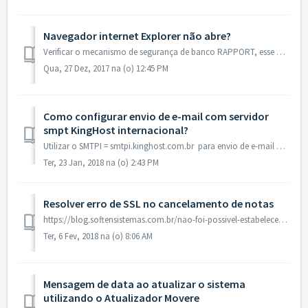
Navegador internet Explorer não abre?
Verificar o mecanismo de segurança de banco RAPPORT, esse aplicativo pode impedir a abertura do navegador IE. Finalizar o processo dessa ferramenta e tentar...
Qua, 27 Dez, 2017 na (o) 12:45 PM
Como configurar envio de e-mail com servidor
smpt KingHost internacional?
Utilizar o SMTPI = smtpi.kinghost.com.br para envio de e-mail para servidores internacional.
Ter, 23 Jan, 2018 na (o) 2:43 PM
Resolver erro de SSL no cancelamento de notas
https://blog.softensistemas.com.br/nao-foi-possivel-estabelecer-relacao-de-confianca-para-o-canal-seguro-de-ssltls/ Passo a passo para corrigir o erro de r...
Ter, 6 Fev, 2018 na (o) 8:06 AM
Mensagem de data ao atualizar o sistema
utilizando o Atualizador Movere