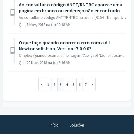
Ao consultar o código ANTT/RNTRC aparece uma
pagina em branco ou endereço não encontrado
Ao consultar o código ANTT/RNTRC na rotina [R154 - Transportadores] aparece uma pagina em branco ou endereço não encontrado. Para corrigir este problema, ba...
Qui, 1 Nov, 2018 na (o) 10:18 AM
O que faço quando ocorrer o erro com a dll
Newtonsoft.Json, Version=7.0.0.0?
Simples, Quando ocorrer a mensagem "Atenção! Não foi possível salvar o agendamento, devido ao seguinte erro: Could not load file or assembly 'N...
Qui, 22 Nov, 2018 na (o) 9:16 AM
1
2
3
4
5
6
7
Início
Soluções