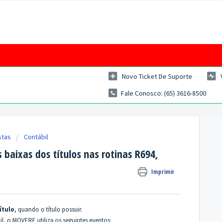
Novo Ticket De Suporte
Fale Conosco: (65) 3616-8500
stas
Contábil
 baixas dos títulos nas rotinas R694,
Imprimir
ítulo
, quando o título possuir.
l, o MOVERE utiliza os seguintes eventos: