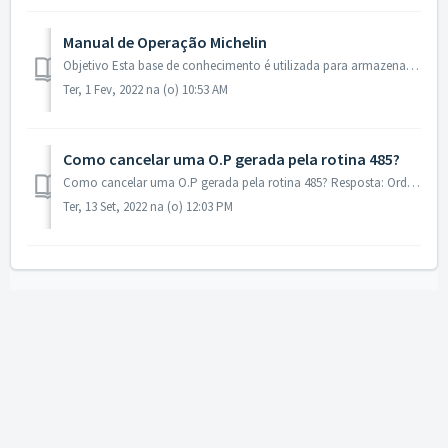
Manual de Operação Michelin
Objetivo Esta base de conhecimento é utilizada para armazenar manual que tem como objetivo orientar na utilização do processo de recapagem no MOVERE Softwa...
Ter, 1 Fev, 2022 na (o) 10:53 AM
Como cancelar uma O.P gerada pela rotina 485?
Como cancelar uma O.P gerada pela rotina 485? Resposta: Ordens de Produção geradas na rotina [R485- Ordens de Produção], possui apenas o direito excl...
Ter, 13 Set, 2022 na (o) 12:03 PM