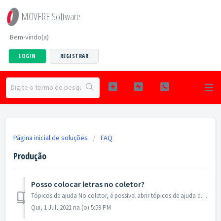
MOVERE Software
Bem-vindo(a)
LOGIN
REGISTRAR
Página inicial de soluções
FAQ
Produção
Posso colocar letras no coletor?
Tópicos de ajuda No coletor, é possível abrir tópicos de ajuda digitando uma das seguintes letras: A - Abre o tópico de ajuda: B - Abre tela de nov...
Qui, 1 Jul, 2021 na (o) 5:59 PM