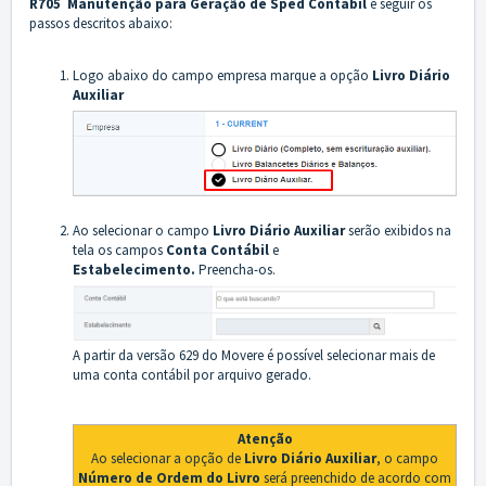
R705 Manutenção para Geração de Sped Contábil
e seguir os
passos descritos abaixo:
Logo abaixo do campo empresa marque a opção
Livro Diário
Auxiliar
Ao selecionar o campo
Livro Diário Auxiliar
serão exibidos na
tela os campos
Conta Contábil
e
Estabelecimento.
Preencha-os.
A partir da versão 629 do Movere é possível selecionar mais de
uma conta contábil por arquivo gerado.
Atenção
Ao selecionar a opção de
Livro Diário Auxiliar
, o campo
Número de Ordem do Livro
será preenchido de acordo com