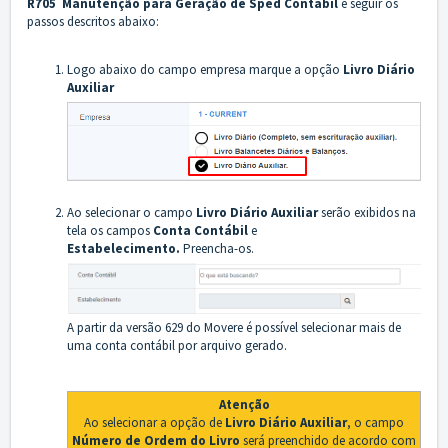
R705 Manutenção para Geração de Sped Contábil
e seguir os
passos descritos abaixo:
Logo abaixo do campo empresa marque a opção
Livro Diário
Auxiliar
Ao selecionar o campo
Livro Diário Auxiliar
serão exibidos na
tela os campos
Conta Contábil
e
Estabelecimento.
Preencha-os.
A partir da versão 629 do Movere é possível selecionar mais de
uma conta contábil por arquivo gerado.
Atenção
Ao selecionar a opção de
Livro Diário Auxiliar
, o campo
Número de Ordem do Livro
será preenchido de acordo com