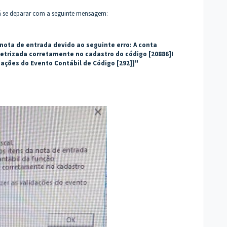
rá se deparar com a seguinte mensagem:
a nota de entrada devido ao seguinte erro: A conta
etrizada corretamente no cadastro do código [20886]!
dações do Evento Contábil de Código [292]]"