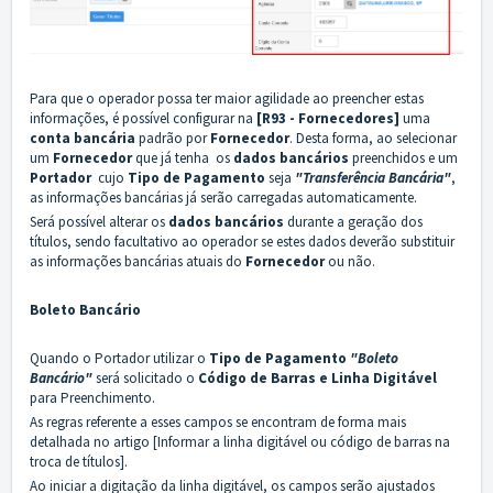
Para que o operador possa ter maior agilidade ao preencher estas
informações, é possível configurar na
[R93 - Fornecedores]
uma
conta bancária
padrão por
Fornecedor
. Desta forma, ao selecionar
um
Fornecedor
que já tenha os
dados bancários
preenchidos e um
Portador
cujo
Tipo de Pagamento
seja
"Transferência Bancária"
,
as informações bancárias já serão carregadas automaticamente.
Será possível alterar os
dados bancários
durante a geração dos
títulos, sendo facultativo ao operador se estes dados deverão substituir
as informações bancárias atuais do
Fornecedor
ou não.
Boleto Bancário
Quando o Portador utilizar o
Tipo de Pagamento
"Boleto
Bancário"
será solicitado o
Código de Barras e Linha Digitável
para Preenchimento.
As regras referente a esses campos se encontram de forma mais
detalhada no artigo
[
Informar a linha digitável ou código de barras na
troca de títulos
]
.
Ao iniciar a digitação da linha digitável, os campos serão ajustados