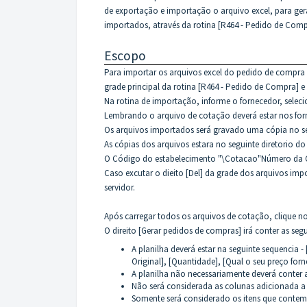
de exportação e importação o arquivo excel, para ger
importados, através da rotina [R464 - Pedido de Comp
Escopo
Para importar os arquivos excel do pedido de compra
grade principal da rotina [R464 - Pedido de Compra] e
Na rotina de importação, informe o fornecedor, seleci
Lembrando o arquivo de cotação deverá estar nos form
Os arquivos importados será gravado uma cópia no s
As cópias dos arquivos estara no seguinte diretorio
O Código do estabelecimento "\Cotacao"Número da 
Caso excutar o dieito [Del] da grade dos arquivos imp
servidor.
Após carregar todos os arquivos de cotação, clique no
O direito [Gerar pedidos de compras] irá conter as segu
A planilha deverá estar na seguinte sequencia 
Original], [Quantidade], [Qual o seu preço forn
A planilha não necessariamente deverá conter 
Não será considerada as colunas adicionada a 
Somente será considerado os itens que contem