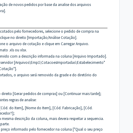
ação de novos pedidos por base da analise dos arquivos
ra].
 cotados pelo fornecedores, selecione o pedido de compra na
 clique no direito [Importação/Análise Cotação].
one o arquivo de cotação e clique em Carregar Arquivo.
ato .xls ou xlsx.
ervido com a descrição informada na coluna [Arquivo Importado].
 do servidor [Arquivos\Emp1\CotacoesImportadas\Estabelecimento"
Cotação"].
ortados, o arquivo será removido da grade e do diretório do
 direito [Gerar pedidos de compras] ou [Continuar mais tarde];
intes regras de analise:
- [Cód. do Item], [Nome do Item], [Cód. Fabricação], [Cód.
ecedor?];
a mesma descrição da coluna, mais devera respeitar a sequencia.
parte.
 preço informado pelo fornecedor na coluna ["Qual o seu preço